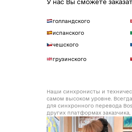
У нас Вы сможете заказа
голландского
испанского
чешского
грузинского
Наши синхронисты и техничес
самом высоком уровне. Всегд
для синхронного перевода Bos
других платформах заказчика,