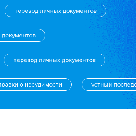
чных документов
чных документов
мости
устный последовательный пере