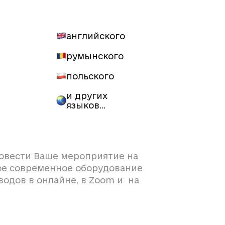
английского
румынского
польского
и других
языков…
овести Ваше мероприятие на
вое современное оборудование
водов в онлайне, в Zoom и на