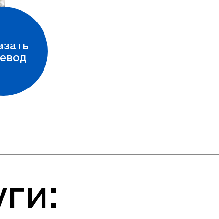
азать
евод
ги: