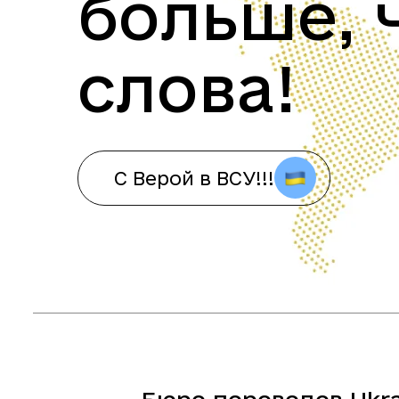
больше, 
слова!
С Верой в ВСУ!!!