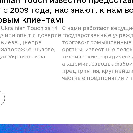
inian Touch известно предоста
 с 2009 года, нас знают, к нам 
новым клиентам!
krainian Touch за 14
С нами работают ведущи
учили опыт и доверие
государственные учрежд
Киеве, Днепре,
торгово-промышленные 
 Запорожье, Львове,
органы, известные телек
дах Украины и за
технические, юридическ
академии, заводы, фабр
предприятия, крупнейшие
частные предприятия и 