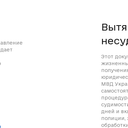
Вытя
несу
тавление
ждает
Этот доку
о
жизненных
получени
юридичес
МВД Укра
самостоят
процедура
судимости
дней и вк
полиции,
обработки
и