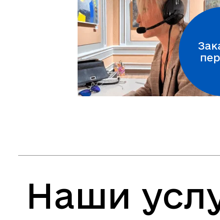
Зак
пер
Наши услу