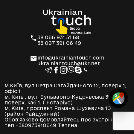
38 066 931 51 68
38 097 391 06 49
info@ukrainiantouch.com
ukrainiantouch@ukr.net
м.Київ, вул.Петра Сагайдачного 12, поверх 1,
офіс 1
м. Київ , вул. Бульварно-Кудрявська 35, 2
поверх, каб 1. ( нотаріус)
м. Київ, проспект Романа Шухевича 10
(район Райдужний)
Обовʼязково домовляйтесь про зустріч по
тел +380973910649 Тетяна