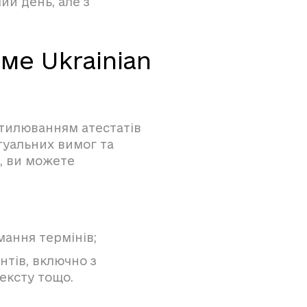
ий день, але з
ме Ukrainian
стилюванням атестатів
туальних вимог та
, ви можете
ання термінів;
нтів, включно з
тексту тощо.