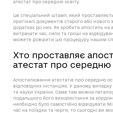
атестат про середню освіту.
Це спеціальний штамп, який проставляєт
оригіналі документів старого або нового з
додатках до них. Як зробити апостиль на
витрачати час, сили та гроші на відвідува
можете довірити цю процедуру нашим спе
Хто проставляє апост
атестат про середню 
Апостилювання атестатів про середню осв
відповідних інстанціях. У даному випадку
та науки України. Саме там можна легалі
подальшого його використання за кордон
необхідно було самостійно відвідувати Мі
час на поїздки та черги, то сьогодні ви 