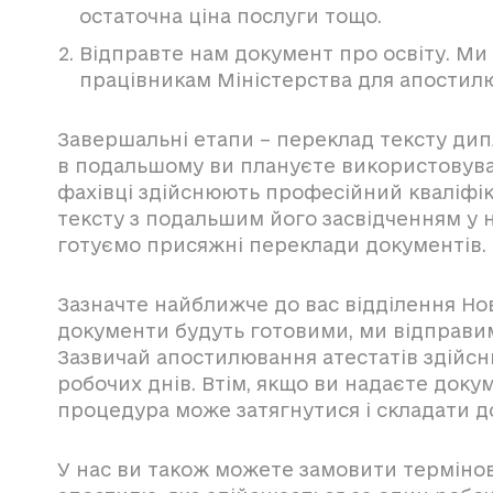
остаточна ціна послуги тощо.
Відправте нам документ про освіту. Ми
працівникам Міністерства для апостил
Завершальні етапи – переклад тексту дип
в подальшому ви плануєте використовува
фахівці здійснюють професійний кваліфі
тексту з подальшим його засвідченням у 
готуємо присяжні переклади документів.
Зазначте найближче до вас відділення Нов
документи будуть готовими, ми відправим
Зазвичай апостилювання атестатів здійсн
робочих днів. Втім, якщо ви надаєте докум
процедура може затягнутися і складати до
У нас ви також можете замовити терміно