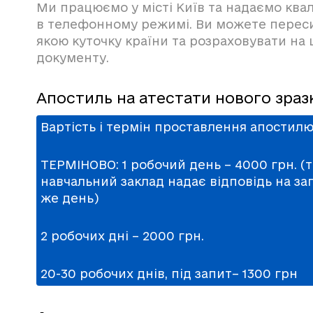
Ми працюємо у місті Київ та надаємо ква
в телефонному режимі. Ви можете переси
якою куточку країни та розраховувати н
документу.
Апостиль на атестати нового зраз
Вартість і термін проставлення апостилю
ТЕРМІНОВО: 1 робочий день – 4000 грн. (т
навчальний заклад надає відповідь на за
же день)
2 робочих дні – 2000 грн.
20-30 робочих днів, під запит– 1300 грн