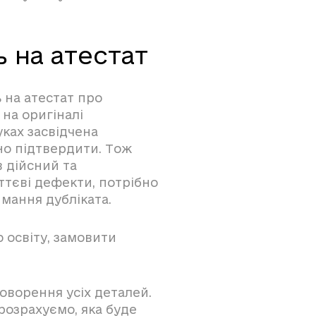
 на атестат
 на атестат про
на оригіналі
уках засвідчена
йно підтвердити. Тож
в дійсний та
ттєві дефекти, потрібно
имання дубліката.
 освіту, замовити
оворення усіх деталей.
розрахуємо, яка буде