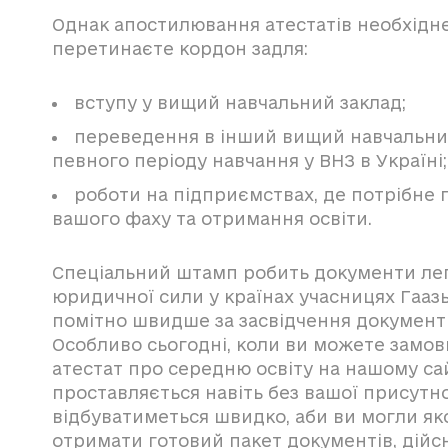
Однак апостилювання атестатів необхідне,
перетинаєте кордон задля:
вступу у вищий навчальний заклад;
переведення в інший вищий навчальний
певного періоду навчання у ВНЗ в Україні;
роботи на підприємствах, де потрібне 
вашого фаху та отримання освіти.
Спеціальний штамп робить документи лег
юридичної сили у країнах учасницях Гаазь
помітно швидше за засвідчення документів
Особливо сьогодні, коли ви можете замов
атестат про середню освіту на нашому са
проставляється навіть без вашої присутно
відбуватиметься швидко, аби ви могли як
отримати готовий пакет документів, дійсн