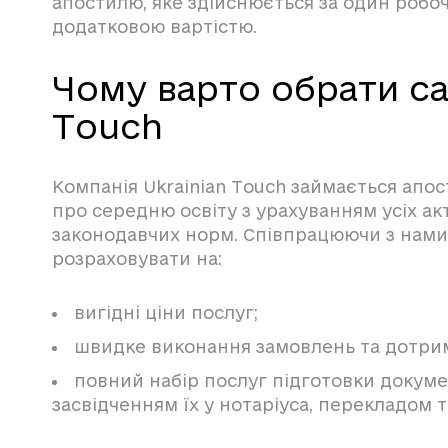
апостилю, яке здійснюється за один робоч
додатковою вартістю.
Чому варто обрати са
Touch
Компанія Ukrainian Touch займається апо
про середню освіту з урахуванням усіх ак
законодавчих норм. Співпрацюючи з нами
розраховувати на:
вигідні ціни послуг;
швидке виконання замовлень та дотрим
повний набір послуг підготовки докуме
засвідченням їх у нотаріуса, перекладом 