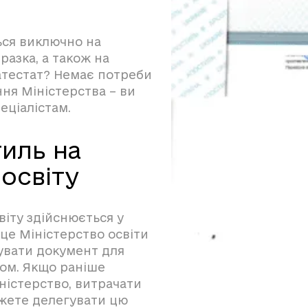
ься виключно на
разка, а також на
 атестат? Немає потреби
ння Міністерства – ви
ціалістам.
иль на
освіту
іту здійснюється у
 це Міністерство освіти
зувати документ для
ом. Якщо раніше
ністерство, витрачати
можете делегувати цю