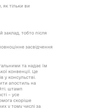
 як тільки ви
 заклад, тобто після
повноцінне засвідчення
альними та надає їм
кої конвенції. Це
 у консульстві.
ити апостиль на
йті. штамп
сті – усе
омога скоріше
их у тому числі за