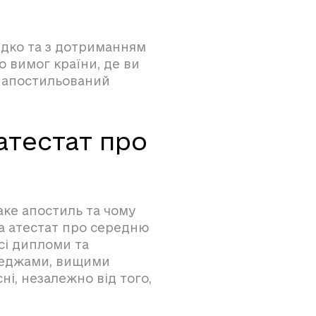
дко та з дотриманням
о вимог країни, де ви
 апостильований
атестат про
аке апостиль та чому
на атестат про середню
усі дипломи та
леджами, вищими
ні, незалежно від того,