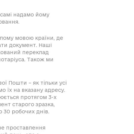
 самі надамо йому
ювання.
лому мовою країни, де
ти документ. Наші
кований переклад
нотаріуса. Також ми
ої Пошти – як тільки усі
о їх на вказану адресу.
юється протягом 3-х
ент старого зразка,
 30 робочих днів.
ве проставлення