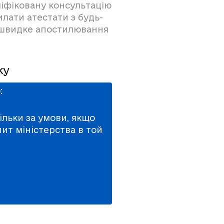
ліфіковану консультацію
лати атестати з будь-
а швидке апостилювання
ку
:
ільки за умови, якщо
пит міністерства в той