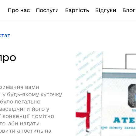
Про нас
Послуги
Вартість
Відгуки
Блог
стат
про
отримання вами
 у будь-якому куточку
 було легально
засвідчити його у
ї конвенції помітно
го, аби надати
овити апостиль на