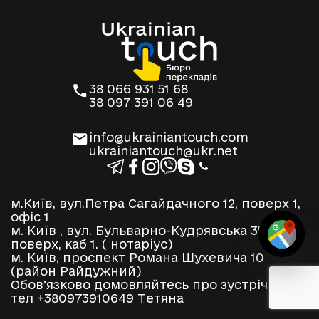
38 066 931 51 68
38 097 391 06 49
info@ukrainiantouch.com
ukrainiantouch@ukr.net
м.Київ, вул.Петра Сагайдачного 12, поверх 1,
офіс 1
м. Київ , вул. Бульварно-Кудрявська 35, 2
поверх, каб 1. ( нотаріус)
м. Київ, проспект Романа Шухевича 10
(район Райдужний)
Обовʼязково домовляйтесь про зустріч по
тел +380973910649 Тетяна