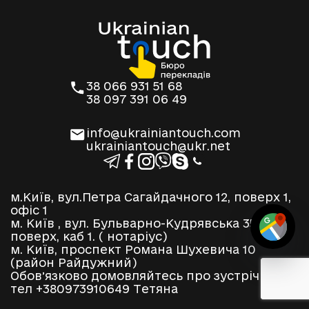
38 066 931 51 68
38 097 391 06 49
info@ukrainiantouch.com
ukrainiantouch@ukr.net
м.Київ, вул.Петра Сагайдачного 12, поверх 1,
офіс 1
м. Київ , вул. Бульварно-Кудрявська 35, 2
поверх, каб 1. ( нотаріус)
м. Київ, проспект Романа Шухевича 10
(район Райдужний)
Обовʼязково домовляйтесь про зустріч по
тел +380973910649 Тетяна