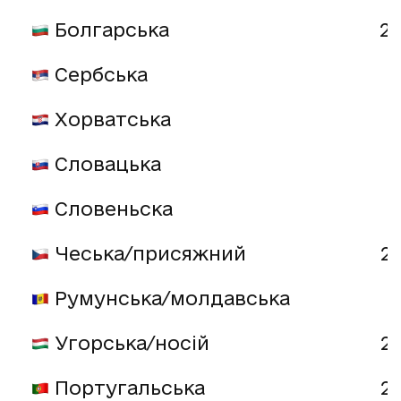
Болгарська
20
Сербська
Хорватська
Словацька
Словеньска
Чеська/присяжний
2
Румунська/молдавська
Угорська/носій
2
Португальська
2