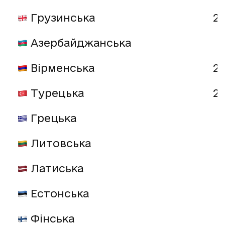
Грузинська
20
Азербайджанська
Вірменська
20
Турецька
22
Грецька
Литовська
Латиська
Естонська
Фінська