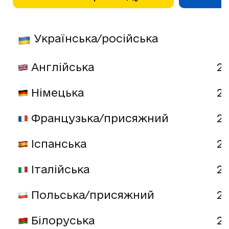
Українська/російська
Англійська
20
Німецька
20
Французька/присяжний
20
Іспанська
20
Італійська
20
Польська/присяжний
20
Білоруська
20