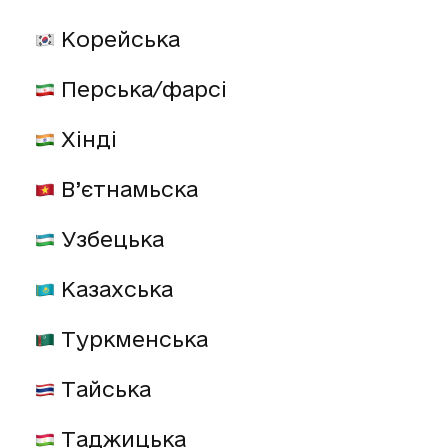
Корейська
Перська/фарсі
Хінді
В’єтнамьска
Узбецька
Казахська
Туркменська
Тайська
Таджицька